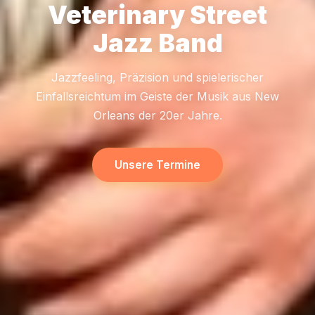
Veterinary Street
Jazz Band
Jazzfeeling, Präzision und spielerischer
Einfallsreichtum im Geiste der Musik aus New
Orleans der 20er Jahre.
Unsere Termine